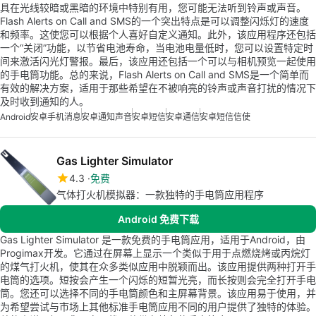
具在光线较暗或黑暗的环境中特别有用，您可能无法听到铃声或声音。
Flash Alerts on Call and SMS的一个突出特点是可以调整闪烁灯的速度
和频率。这使您可以根据个人喜好自定义通知。此外，该应用程序还包括
一个“关闭”功能，以节省电池寿命，当电池电量低时，您可以设置特定时
间来激活闪光灯警报。最后，该应用还包括一个可以与相机预览一起使用
的手电筒功能。总的来说，Flash Alerts on Call and SMS是一个简单而
有效的解决方案，适用于那些希望在不被响亮的铃声或声音打扰的情况下
及时收到通知的人。
Android
安卓手机消息
安卓通知声音
安卓短信
安卓通信
安卓短信信使
Gas Lighter Simulator
4.3
免费
气体打火机模拟器：一款独特的手电筒应用程序
Android 免费下载
Gas Lighter Simulator 是一款免费的手电筒应用，适用于Android，由
Progimax开发。它通过在屏幕上显示一个类似于用于点燃烧烤或丙烷灯
的煤气打火机，使其在众多类似应用中脱颖而出。该应用提供两种打开手
电筒的选项。短按会产生一个闪烁的短暂光亮，而长按则会完全打开手电
筒。您还可以选择不同的手电筒颜色和主屏幕背景。该应用易于使用，并
为希望尝试与市场上其他标准手电筒应用不同的用户提供了独特的体验。