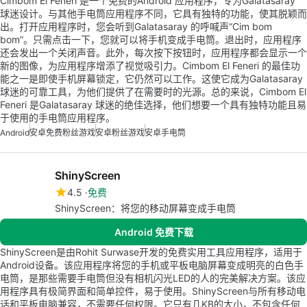
Cimbom El Feneri 是一个免费的Android 应用程序，专为Galatasaray
球迷设计。与其他手电筒应用程序不同，它具有独特的功能，使其脱颖而
出。打开应用程序时，您会听到Galatasaray 的呼喊声“Cim bom
bom”。只需点击一下，您就可以将手机变成手电筒。退出时，应用程序
还会发出一个关闭声音。此外，每次按下按钮时，应用程序都会显示一个
新的图像，为应用程序增添了视觉吸引力。Cimbom El Feneri 的最佳功
能之一是即使手机屏幕锁定，它仍然可以工作。这使它成为Galatasaray
球迷的可靠工具，为他们提供了在需要时的光源。总的来说，Cimbom El
Feneri 是Galatasaray 球迷的绝佳选择，他们想要一个具有独特功能且易
于使用的手电筒应用程序。
Android
安卓免费粉丝游戏
安卓粉丝游戏
安卓手电筒
ShinyScreen
4.5
免费
ShinyScreen：将您的移动屏幕变成手电筒
Android 免费下载
ShinyScreen是由Rohit Surwase开发的免费实用工具应用程序，适用于
Android设备。该应用程序将您的手机或平板电脑屏幕变成明亮的白色手
电筒，是那些需要手电筒但没有相机闪光LED的人的完美解决方案。该应
用程序具有极简界面和简单控件，易于使用。ShinyScreen与所有移动电
话和平板电脑兼容，不需要任何权限。它只有几KB的大小，不包含任何