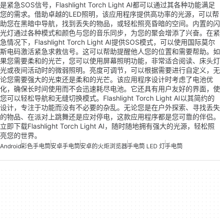
是紧急SOS信号，Flashlight Torch Light AI都可以通过其各种功能满足
您的需求。借助卓越的LED照明，该应用程序提供高功率的光源，可以帮
助您在黑暗中导航，找到丢失的物品，或轻松照亮昏暗的空间。内置的闪
光灯通过各种模式和颜色与您的音乐同步，为您的聚会增添了兴奋。在紧
急情况下，Flashlight Torch Light AI提供SOS模式，可以使用国际莫尔
斯电码激活紧急求救信号。这可以帮助提醒他人您的位置和需要帮助。如
果您需要柔和的光芒，您可以使用屏幕照明功能，非常适合阅读、床头灯
光或夜间活动时的微弱照明。亮度可调节，可以根据需要进行自定义，无
论您需要强大的光束还是柔和的光芒。该应用程序设计时考虑了电池优
化，确保长时间使用而不会迅速耗尽电池。它还具有用户友好的界面，使
您可以轻松导航和无缝切换模式。Flashlight Torch Light AI以其简约的
设计，专注于功能而没有不必要的杂乱。无论您是在户外探索、寻找丢失
的物品、在派对上跳舞还是应对停电，这款应用程序都是您可靠的伴侣。
立即下载Flashlight Torch Light AI，随时随地拥有强大的光源，轻松照
亮您的世界。
Android
彩色手电筒
安卓手电筒
安卓的火炬浏览器
手电筒 LED 灯
手电筒