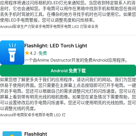
应用程序将通过闪烁相机的LED灯光来通知您。当您收到特定联系人的消
息时，它也会通知您。手电筒可以用作在黑暗中找到手机和帮助您在夜间
丢失手机时驾驶的工具。在嘈杂的地方寻找手机时也可以使用它。如果您
使用LED手电筒警报，您可以调整亮度和闪烁频率。
Android
安卓生产力
安卓手电筒
手电筒
手电筒 LED 灯
安卓业务
Flashlight: LED Torch Light
4.2
免费
一个由Anime Destructor开发的免费Android应用程序。
Android 免费下载
如果您想了解更多关于我们的应用程序，请访问我们的网站。我们为您提
供易于使用的界面。您只需要在主屏幕上点击按钮即可打开手电筒。一键
开启手电筒。您还可以根据自己的需求调整闪光灯的闪烁速度。您可以在
屏幕上看到带有明亮光线的相机图像。如果您在紧急情况下需要帮助，您
可以设置修改后的手电筒闪烁速率。您还可以使用明亮的光线拍照。您可
以调整光线的亮度。
Android
手电筒
安卓手电筒
手电筒 LED 灯
Flashlight