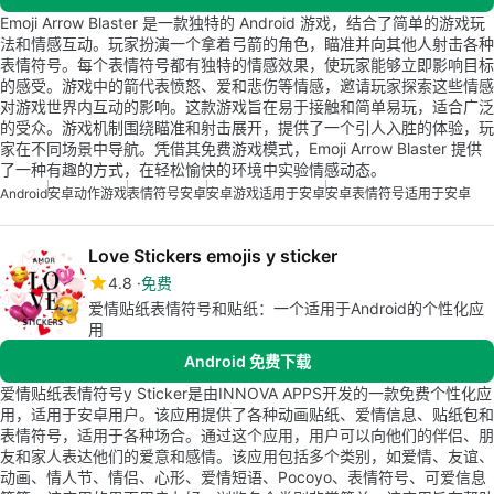
Emoji Arrow Blaster 是一款独特的 Android 游戏，结合了简单的游戏玩
法和情感互动。玩家扮演一个拿着弓箭的角色，瞄准并向其他人射击各种
表情符号。每个表情符号都有独特的情感效果，使玩家能够立即影响目标
的感受。游戏中的箭代表愤怒、爱和悲伤等情感，邀请玩家探索这些情感
对游戏世界内互动的影响。这款游戏旨在易于接触和简单易玩，适合广泛
的受众。游戏机制围绕瞄准和射击展开，提供了一个引人入胜的体验，玩
家在不同场景中导航。凭借其免费游戏模式，Emoji Arrow Blaster 提供
了一种有趣的方式，在轻松愉快的环境中实验情感动态。
Android
安卓动作游戏
表情符号安卓
安卓游戏适用于安卓
安卓表情符号适用于安卓
Love Stickers emojis y sticker
4.8
免费
爱情贴纸表情符号和贴纸：一个适用于Android的个性化应
用
Android 免费下载
爱情贴纸表情符号y Sticker是由INNOVA APPS开发的一款免费个性化应
用，适用于安卓用户。该应用提供了各种动画贴纸、爱情信息、贴纸包和
表情符号，适用于各种场合。通过这个应用，用户可以向他们的伴侣、朋
友和家人表达他们的爱意和感情。该应用包括多个类别，如爱情、友谊、
动画、情人节、情侣、心形、爱情短语、Pocoyo、表情符号、可爱信息