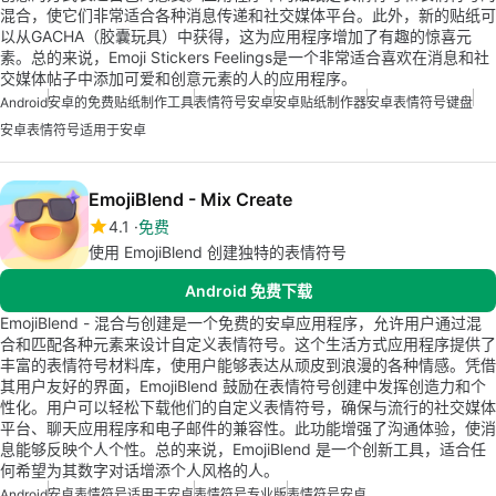
混合，使它们非常适合各种消息传递和社交媒体平台。此外，新的贴纸可
以从GACHA（胶囊玩具）中获得，这为应用程序增加了有趣的惊喜元
素。总的来说，Emoji Stickers Feelings是一个非常适合喜欢在消息和社
交媒体帖子中添加可爱和创意元素的人的应用程序。
Android
安卓的免费贴纸制作工具
表情符号安卓
安卓贴纸制作器
安卓表情符号键盘
安卓表情符号适用于安卓
EmojiBlend - Mix Create
4.1
免费
使用 EmojiBlend 创建独特的表情符号
Android 免费下载
EmojiBlend - 混合与创建是一个免费的安卓应用程序，允许用户通过混
合和匹配各种元素来设计自定义表情符号。这个生活方式应用程序提供了
丰富的表情符号材料库，使用户能够表达从顽皮到浪漫的各种情感。凭借
其用户友好的界面，EmojiBlend 鼓励在表情符号创建中发挥创造力和个
性化。用户可以轻松下载他们的自定义表情符号，确保与流行的社交媒体
平台、聊天应用程序和电子邮件的兼容性。此功能增强了沟通体验，使消
息能够反映个人个性。总的来说，EmojiBlend 是一个创新工具，适合任
何希望为其数字对话增添个人风格的人。
Android
安卓表情符号适用于安卓
表情符号专业版
表情符号安卓