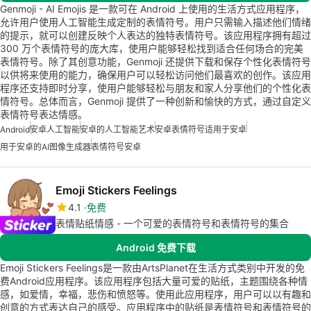
Genmoji - AI Emojis 是一款可在 Android 上使用的生活方式应用程序，
允许用户使用人工智能生成定制的表情符号。用户只需输入描述他们情绪
的提示，就可以创建反映个人表达的独特表情符号。该应用程序拥有超过
300 万个表情符号的庞大库，使用户能够轻松找到适合任何场合的完美
表情符号。除了其创意功能，Genmoji 还提供下载和保存个性化表情符号
以供将来使用的能力，确保用户可以轻松访问他们最喜欢的创作。该应用
程序还支持即时分享，使用户能够轻松与朋友和家人分享他们的个性化表
情符号。总体而言，Genmoji 提供了一种创新和愉快的方式，通过自定义
表情符号表达情感。
Android
安卓人工智能
安卓的人工智能艺术
安卓表情符号适用于安卓
用于安卓的AI图像生成器
表情符号安卓
Emoji Stickers Feelings
4.1
免费
表情贴纸情感 - 一个可爱的表情符号和表情符号的集合
Android 免费下载
Emoji Stickers Feelings是一款由ArtsPlanet在生活方式类别中开发的免
费Android应用程序。该应用程序包括大量可爱的贴纸，主题围绕各种情
感，如爱情，幸福，悲伤和愤怒等。使用此应用程序，用户可以以有趣和
创意的方式表达自己的感受。应用程序中的贴纸是表情符号和表情符号的