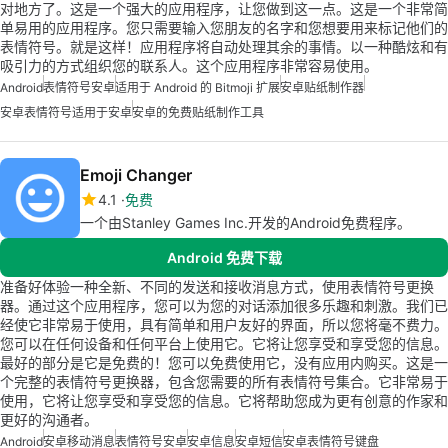
对地方了。这是一个强大的应用程序，让您做到这一点。这是一个非常简
单易用的应用程序。您只需要输入您朋友的名字和您想要用来标记他们的
表情符号。就是这样！应用程序将自动处理其余的事情。以一种酷炫和有
吸引力的方式组织您的联系人。这个应用程序非常容易使用。
Android
表情符号安卓
适用于 Android 的 Bitmoji 扩展
安卓贴纸制作器
安卓表情符号适用于安卓
安卓的免费贴纸制作工具
Emoji Changer
4.1
免费
一个由Stanley Games Inc.开发的Android免费程序。
Android 免费下载
准备好体验一种全新、不同的发送和接收消息方式，使用表情符号更换
器。通过这个应用程序，您可以为您的对话添加很多乐趣和刺激。我们已
经使它非常易于使用，具有简单和用户友好的界面，所以您将毫不费力。
您可以在任何设备和任何平台上使用它。它将让您享受和享受您的信息。
最好的部分是它是免费的！您可以免费使用它，没有应用内购买。这是一
个完整的表情符号更换器，包含您需要的所有表情符号集合。它非常易于
使用，它将让您享受和享受您的信息。它将帮助您成为更有创意的作家和
更好的沟通者。
Android
安卓移动消息
表情符号安卓
安卓信息
安卓短信
安卓表情符号键盘