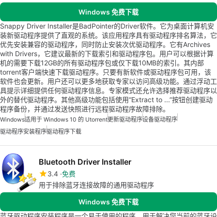
Windows 免费下载
Snappy Driver Installer是BadPointer的Driver软件。它为桌面计算机安
装新驱动程序提供了直观的系统。该应用程序具有驱动程序排名算法，它
优先安装兼容的驱动程序，同时防止安装次优驱动程序。它有Archives
with Drivers，它建议最新的下载索引和驱动程序包。用户可以根据计算
机的需要下载12GB的所有驱动程序包或仅下载10MB的索引。其内部
torrent客户端快速下载驱动程序。只要有新软件或驱动程序包可用，该
软件也会更新。用户还可以更多地获取专家以访问高级功能。通过浮动工
具提示详细提供任何驱动程序信息。专家模式还允许选择推荐驱动程序以
外的替代驱动程序。其他高级功能包括使用“Extract to ...”按钮创建驱动
程序备份，并通过发送快照进行远程驱动程序故障排除。
Windows
适用于 Windows 10 的 Utorrent
更新驱动程序
设备驱动程序
驱动程序安装程序
驱动程序下载
Bluetooth Driver Installer
3.4
免费
用于排除蓝牙连接故障的通用驱动程序
Windows 免费下载
蓝牙驱动程序安装程序是一个易于使用的程序，用于解决您当前的蓝牙设