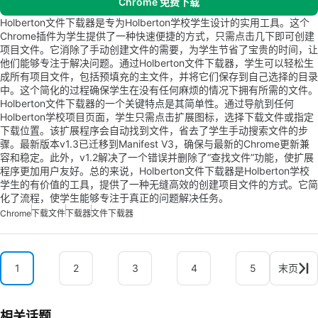
Chrome 免费下载
Holberton文件下载器是专为Holberton学校学生设计的实用工具。这个
Chrome插件为学生提供了一种快速便捷的方式，只需点击几下即可创建
项目文件。它消除了手动创建文件的需要，为学生节省了宝贵的时间，让
他们能够专注于解决问题。通过Holberton文件下载器，学生可以轻松生
成所有项目文件，包括预填充的主文件，并将它们保存到自己选择的目录
中。这个简化的过程确保学生在没有任何麻烦的情况下拥有所需的文件。
Holberton文件下载器的一个关键特点是其简单性。通过导航到任何
Holberton学校项目页面，学生只需点击扩展图标，选择下载文件或指定
下载位置。该扩展程序会自动找到文件，省去了学生手动搜索文件的步
骤。最新版本v1.3已迁移到Manifest V3，确保与最新的Chrome更新兼
容和稳定。此外，v1.2解决了一个错误并删除了“查找文件”功能，使扩展
程序更加用户友好。总的来说，Holberton文件下载器是Holberton学校
学生的有价值的工具，提供了一种无缝高效的创建项目文件的方式。它简
化了流程，使学生能够专注于真正的问题解决任务。
Chrome
下载文件
下载器
文件下载器
1
2
3
4
5
末页
相关话题