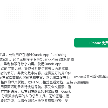
iPhone 
的工具，允许用户在通过Quark App Publishing
试它们。这个应用程序专为QuarkXPress或其他图
利和跟踪数字内容。使用Quark App
与您品牌互动的宝贵见解。集成分析提供有关页面浏览量、
读者的偏好，并优化数字内容，提供更好的用户体
iPhone
桌面出版
应用制造
nDesign丰富指南将内容预览和丰富，然后将其发布为
tudio帐户相同的登录凭据。以HTML5格式查看文档，支持
应用编辑器
专用页面滚动条进行快速导航。享受全文搜索、选
方向的语言，从右到左阅读您的出版物。Quark
望轻松创建和分发数字内容的人的必备工具。无论您是出版
必要的功能，以增强您的出版物并有效地吸引受