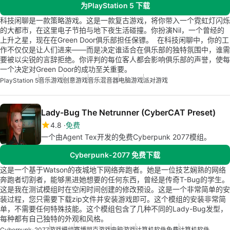
为PlayStation 5 下载
科技闲聊是一款策略游戏。这是一款复古游戏，将你带入一个霓虹灯闪烁
的大都市，在这里电子节拍与地下夜生活碰撞。你扮演Nil，一个曾经的
上升之星，现在在Green Door俱乐部担任保镖。 在科技闲聊中，你的工
作不仅仅是让人们进来——而是决定谁适合在俱乐部的独特氛围中，谁需
要被以尖锐的言辞拒绝。你评判的每位客人都会影响俱乐部的声誉，使每
一个决定对Green Door的成功至关重要。
PlayStation 5
音乐游戏
创意游戏
音乐混音器
电脑游戏
派对游戏
Lady-Bug The Netrunner (CyberCAT Preset)
4.8
免费
一个由Agent Tex开发的免费Cyberpunk 2077模组。
Cyberpunk-2077 免费下载
这是一个基于Watson的夜城地下网络奔跑者。她是一位技艺娴熟的网络
奔跑者切割者，能够黑进她想要的任何东西，曾经是传奇T-Bug的学生。
这是我在测试模组时在空闲时间创建的修改预设。这是一个非常简单的安
装过程，您只需要下载zip文件并安装游戏即可。这个模组的安装非常简
单，不需要任何特殊技能。这个模组包含了几种不同的Lady-Bug发型，
每种都有自己独特的外观和风格。
Cyberpunk-2077
游戏模组
赛博朋克游戏
电脑游戏
计算机软件免费
计算机软件