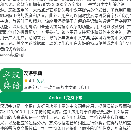
和含义。这款应用拥有超过33,000个汉字条目，是学习中文的综合资
源。这款应用的一大亮点是它能够为每个汉字提供多个发音，确保用户能
够理解正确的发音和含义。此外，用户可以同时搜索粤语发音字典和汉字
字典，节省时间和精力。该应用还提供了方便的粤语和普通话同音字搜索
功能，以及使用粤语和普通话拼音搜索汉字的功能。用户可以收藏条目并
跟踪他们的搜索历史，方便参考。该应用还支持繁体和简体中文字符，适
用于广大用户。总的来说，粤韵汉典发声中文字典是学习或研究中文的宝
贵工具。其全面的数据库、离线功能和用户友好的特点使其成为中文学习
者的优秀资源。
iPhone
汉语词典
汉语字典
4.1
免费
汉语字典：一款全面的中文词典应用
Android 免费下载
汉语字典是一个用户友好且功能丰富的中文词典应用，提供清新的界面和
超过20,000个中文字符的庞大库。这个应用对于任何想要提升中文语言
能力的人来说都是一个绝佳工具。该应用包括每个字符的基本和详细定
义，以及相应的短语分析。定义根据发音和词性进行分类，使得导航和查
找所需信息变得简单。每个字符条目还提供了额外的详细信息，如音标符