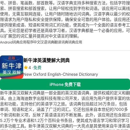
号、拼音、笔画数、部首数等。汉语字典支持多种搜索方法，包括字符搜
索、拼音搜索和部首搜索，让用户轻松找到字符和词语。该应用可以离线
使用，无需互联网连接，让用户随时随地访问词典。汉语字典以最少的权
限请求为用户隐私和安全提供保障，确保安全可靠的用户体验。该应用还
提供搜索成语、短语和常用词汇的功能，使其成为一个全面的语言参考工
具。无论您是初学者还是高级学习者，汉语字典都是一个必备的应用，可
以扩展您的词汇量并提高对中文语言的理解。
Android
词典应用程序
中文
汉语词典
翻译词典
词典应用
新牛津英漢雙解大詞典
4
免费
New Oxford English-Chinese Dictionary
iPhone 免费下载
新牛津英汉双解大词典是一部全面的英汉双语词典，提供权威的定义和翻
译。由上海海迪数字出版科技有限公司开发，该应用为用户提供丰富的信
息和功能，支持他们的英语学习之旅。该词典包括超过36万条目，包括
单词、短语和定义，涵盖了广泛的词汇。它还包括来自本世纪的7000多
个新词和新义项，反映了英语语言的不断发展。此外，该应用还包含超过
5.2万个专业术语和1.2万个百科全书条目，使其成为语言学习和常识学习
的多功能工具。新牛津英汉双解大词典的一大亮点是其使用来自牛津英语