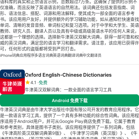
语料库的真实和正宗语言示例，总数超过7万条。这确保了提供的示例不
仅准确，而且反映了英语语言的自然用法。该词典还包括发音指南、词
形、语法信息、搭配、词源和用法解释，使其成为一部全面的语言参考
书。该应用用户友好，并提供额外的学习辅助功能，如从通知栏快速查找
单词、清晰的发音音频、单词标记和复习选项。对于中学和大学生、英语
教师、研究人员、翻译人员以及具有中级或高级英语水平的任何人来说，
这都是一个理想的选择。选择新牛津英汉双解大词典，获得一部可靠和权
威的英汉词典，满足您的语言学习和翻译需求。请注意，该应用已获得许
可，任何形式的盗版都将受到严厉打击。
iPhone
词典应用程序
多语言词典
英语词典
翻译词典
中文翻译员
Oxford English-Chinese Dictionaries
4.1
免费
牛津英汉双解词典：一款全面的语言学习工具
Android 免费下载
牛津英汉词典是由牛津大学出版社中国有限公司开发的教育应用程序。它
是一款语言学习工具，提供了一个具有多种功能的综合性词典。该应用程
序适用于Android用户，并可从Google Play商店免费下载。它属于教育
和参考类别，具体是图书子类别。该应用程序提供了一系列词典，包括
《牛津高阶英汉双解词典第9版》、《牛津学习词典（英汉版）》、《牛
津搭配词典》（英汉第2版）、《牛津商务英语词典（英汉第2版）》、