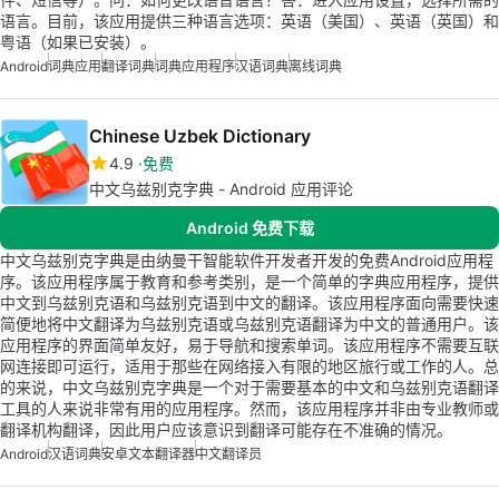
语言。目前，该应用提供三种语言选项：英语（美国）、英语（英国）和
粤语（如果已安装）。
Android
词典应用
翻译词典
词典应用程序
汉语词典
离线词典
Chinese Uzbek Dictionary
4.9
免费
中文乌兹别克字典 - Android 应用评论
Android 免费下载
中文乌兹别克字典是由纳曼干智能软件开发者开发的免费Android应用程
序。该应用程序属于教育和参考类别，是一个简单的字典应用程序，提供
中文到乌兹别克语和乌兹别克语到中文的翻译。该应用程序面向需要快速
简便地将中文翻译为乌兹别克语或乌兹别克语翻译为中文的普通用户。该
应用程序的界面简单友好，易于导航和搜索单词。该应用程序不需要互联
网连接即可运行，适用于那些在网络接入有限的地区旅行或工作的人。总
的来说，中文乌兹别克字典是一个对于需要基本的中文和乌兹别克语翻译
工具的人来说非常有用的应用程序。然而，该应用程序并非由专业教师或
翻译机构翻译，因此用户应该意识到翻译可能存在不准确的情况。
Android
汉语词典
安卓文本翻译器
中文翻译员