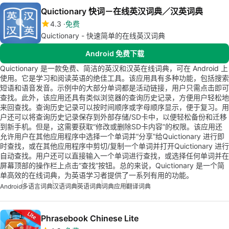
Quictionary 快词－在线英汉词典／汉英词典
4.3
免费
Quictionary - 快速简单的在线英汉词典
Android 免费下载
Quictionary 是一款免费、简洁的英汉和汉英在线词典，可在 Android 上
使用。它是学习和阅读英语的绝佳工具。该应用具有多种功能，包括搜索
短语和语音发音。示例中的大部分单词都是活动链接，用户只需点击即可
查找。此外，该应用还具有类似浏览器的查询历史记录，方便用户轻松地
来回查找。查询历史记录可以按时间顺序或字母顺序显示，便于复习。用
户还可以将查询历史记录保存到外部存储/SD卡中，以便轻松备份和迁移
到新手机。但是，这需要获取“修改或删除SD卡内容”的权限。该应用还
允许用户在其他应用程序中选择一个单词并“分享”给Quictionary 进行即
时查找，或在其他应用程序中剪切/复制一个单词并打开Quictionary 进行
自动查找。用户还可以直接输入一个单词进行查找，或选择任何单词并在
屏幕顶部的操作栏上点击“查找”按钮。总的来说，Quictionary 是一个简
单高效的在线词典，为英语学习者提供了一系列有用的功能。
Android
多语言词典
汉语词典
英语词典
词典应用
翻译词典
Phrasebook Chinese Lite