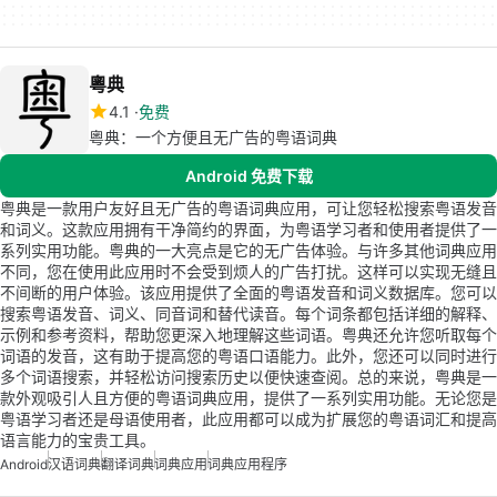
粵典
4.1
免费
粵典：一个方便且无广告的粤语词典
Android 免费下载
粤典是一款用户友好且无广告的粤语词典应用，可让您轻松搜索粤语发音
和词义。这款应用拥有干净简约的界面，为粤语学习者和使用者提供了一
系列实用功能。粤典的一大亮点是它的无广告体验。与许多其他词典应用
不同，您在使用此应用时不会受到烦人的广告打扰。这样可以实现无缝且
不间断的用户体验。该应用提供了全面的粤语发音和词义数据库。您可以
搜索粤语发音、词义、同音词和替代读音。每个词条都包括详细的解释、
示例和参考资料，帮助您更深入地理解这些词语。粤典还允许您听取每个
词语的发音，这有助于提高您的粤语口语能力。此外，您还可以同时进行
多个词语搜索，并轻松访问搜索历史以便快速查阅。总的来说，粤典是一
款外观吸引人且方便的粤语词典应用，提供了一系列实用功能。无论您是
粤语学习者还是母语使用者，此应用都可以成为扩展您的粤语词汇和提高
语言能力的宝贵工具。
Android
汉语词典
翻译词典
词典应用
词典应用程序