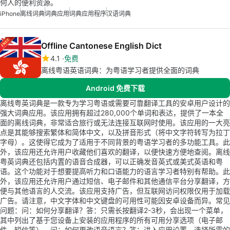
何人的便利资源。
iPhone
离线词典
词典应用
词典应用程序
汉语词典
Offline Cantonese English Dict
4.1
免费
离线粤语英语词典：为粤语学习者提供全面的词典
Android 免费下载
离线粤英词典是一款专为学习粤语或需要可靠翻译工具的安卓用户设计的
强大词典应用。该应用拥有超过280,000个单词和表达，提供了一本全
面的离线词典，非常适合旅行或无法连接互联网时使用。该应用的一大亮
点是其能够搜索繁体和简体中文，以及拼音形式（将中文字符转写为拉丁
字母）。这使得它成为了适用于不同背景的粤语学习者的多功能工具。此
外，该应用还允许用户收藏他们喜欢的翻译，以便快速方便地查阅。离线
粤英词典还包括内置的语音合成器，可以正确发音英式或美式英语和粤
语。这个功能对于想要提高听力和口语能力的语言学习者特别有帮助。此
外，该应用还允许用户通过短信、电子邮件和其他通信平台分享翻译，方
便与其他语言的人交流。该应用支持广告，但互联网访问权限仅用于加载
广告。请注意，中文字体和中文键盘的可用性可能因安卓设备而异。常见
问题：问：如何分享翻译？答：只需长按翻译2-3秒，会出现一个菜单，
其中列出了基于您设备上安装的应用程序的所有可用分享选项（电子邮
件、短信等）。问：如何更改语音语言？答：进入应用设置，选择所需的