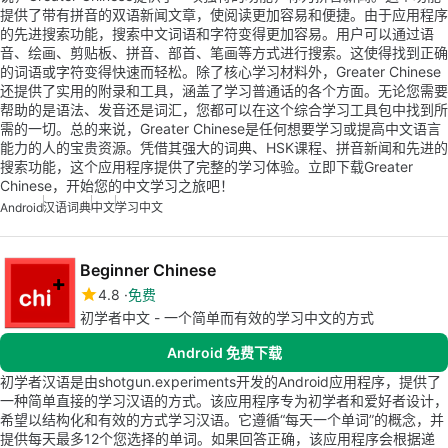
提供了带有拼音的双语新闻文章，使阅读更加容易和便捷。由于应用程序
的先进搜索功能，搜索中文词语和字符变得更加容易。用户可以通过语
音、绘画、剪贴板、拼音、部首、笔画等方式进行搜索。这使得找到正确
的词语或字符变得快速而轻松。除了核心学习材料外，Greater Chinese
还提供了实用的附录和工具，涵盖了学习普通话的各个方面。无论您需要
帮助的是语法、发音还是词汇，您都可以在这个综合学习工具包中找到所
需的一切。总的来说，Greater Chinese是任何想要学习或提高中文语言
能力的人的宝贵资源。凭借其强大的词典、HSK课程、拼音新闻和先进的
搜索功能，这个应用程序提供了完整的学习体验。立即下载Greater
Chinese，开始您的中文学习之旅吧！
Android
汉语词典
中文
学习中文
Beginner Chinese
4.8
免费
初学者中文 - 一个简单而有效的学习中文的方式
Android 免费下载
初学者汉语是由shotgun.experiments开发的Android应用程序，提供了
一种简单直接的学习汉语的方式。该应用程序专为初学者和爱好者设计，
希望以结构化和有效的方式学习汉语。它遵循“每天一个单词”的概念，并
提供每天最多12个您选择的单词。如果回答正确，该应用程序会根据递