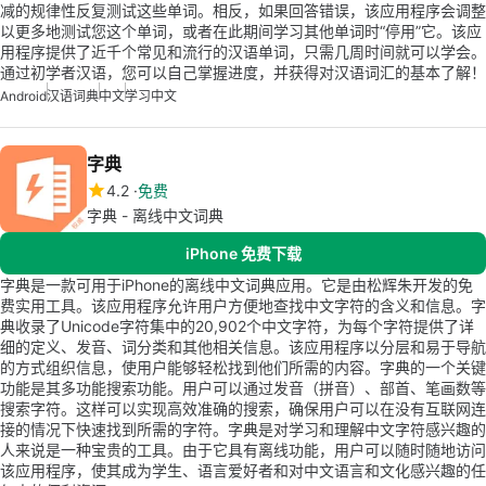
减的规律性反复测试这些单词。相反，如果回答错误，该应用程序会调整
以更多地测试您这个单词，或者在此期间学习其他单词时“停用”它。该应
用程序提供了近千个常见和流行的汉语单词，只需几周时间就可以学会。
通过初学者汉语，您可以自己掌握进度，并获得对汉语词汇的基本了解！
Android
汉语词典
中文
学习中文
字典
4.2
免费
字典 - 离线中文词典
iPhone 免费下载
字典是一款可用于iPhone的离线中文词典应用。它是由松辉朱开发的免
费实用工具。该应用程序允许用户方便地查找中文字符的含义和信息。字
典收录了Unicode字符集中的20,902个中文字符，为每个字符提供了详
细的定义、发音、词分类和其他相关信息。该应用程序以分层和易于导航
的方式组织信息，使用户能够轻松找到他们所需的内容。字典的一个关键
功能是其多功能搜索功能。用户可以通过发音（拼音）、部首、笔画数等
搜索字符。这样可以实现高效准确的搜索，确保用户可以在没有互联网连
接的情况下快速找到所需的字符。字典是对学习和理解中文字符感兴趣的
人来说是一种宝贵的工具。由于它具有离线功能，用户可以随时随地访问
该应用程序，使其成为学生、语言爱好者和对中文语言和文化感兴趣的任