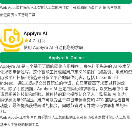
Web Apps
最佳简历人工智能
人工智能写作助手
Ai 帮助简历
最佳 AI 简历生成器
最佳简历人工智能工具
Applyre AI
4.7
订阅
使用 Applyre AI 自动化您的求职
Applyre AI Online
Applyre AI 是一个基于订阅的网络应用程序，旨在利用先进的 AI 技术简
化求职申请过程。这个智能工具根据用户定义的偏好（如薪资、地点和资
历水平）扫描和筛选来自多个平台的职位列表，包括 LinkedIn 和
Indeed。通过自动提交兼容职位的申请，它显著提高了求职过程的效
率。除了职位扫描，Applyre AI 还定制简历和求职信，以突出与每个申
请最相关的技能和经验。其独特的混合模型结合了人工监督和 AI 能力，
确保高质量的输出。用户可以受益于每日申请提交和 ATS 兼容性检查等
功能，最终提高获得面试的机会，同时节省时间并减少与求职相关的压
力。
Web Apps
人工智能写作助手
最佳人工智能招聘工具
AI 简历检查器
最佳简历人工智能
基于人工智能的招聘工具