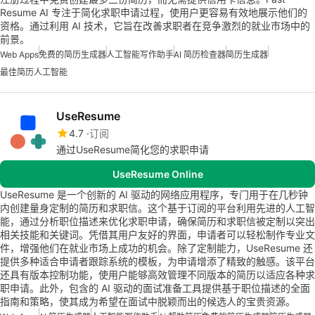
Resume AI 专注于简化求职申请过程，使用户更容易有效地展示他们的
资格。通过利用 AI 技术，它旨在改善求职者在竞争激烈的就业市场中的
前景。
Web Apps
免费的简历生成器
人工智能写作助手
AI 简历检查器
简历生成器
最佳简历人工智能
UseResume
4.7
订阅
通过UseResume简化您的求职申请
UseResume Online
UseResume 是一个创新的 AI 驱动的网络应用程序，专门用于在几秒钟
内创建量身定制的简历和求职信。这个基于订阅的平台利用先进的人工智
能，通过分析职位描述来优化求职申请，确保简历和求职信被定制以突出
相关技能和关键词。凭借其用户友好的界面，申请者可以轻松制作专业文
件，增强他们在就业市场上成功的机会。除了定制能力，UseResume 还
提供多种适合申请者跟踪系统的模板，为申请增添了精致的触感。该平台
还具有版本控制功能，使用户能够高效管理不同版本的简历以适应各种求
职申请。此外，包含的 AI 驱动的面试准备工具提供基于职位描述的全面
指南和策略，使其成为希望在面试中脱颖而出的候选人的宝贵资源。