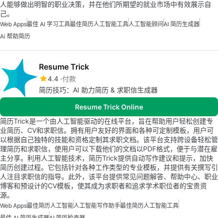
人能够做出明智的职业决策，并在他们所期望的就业市场中有效展示自
己。
Web Apps
最佳 AI 学习工具
最佳简历人工智能工具
人工智能顾问
AI 简历生成器
Ai 帮助简历
Resume Trick
4.4
付款
简历技巧：AI 助力简历 & 求职信生成器
Resume Trick Online
简历Trick是一个由人工智能驱动的在线平台，旨在帮助用户轻松创建专
业简历、CV和求职信。拥有用户友好的界面和各种可定制模板，用户可
以根据自己独特的技能和资格定制其求职文档。该平台支持跨设备轻松管
理简历和求职信，使用户可以下载他们的文档以PDF格式，便于与潜在雇
主分享。利用人工智能技术，简历Trick提供自动写作建议和提示，加快
简历创建过程。它包括针对各种工作类型的专业模板，并提供有关撰写引
人注目求职信的指导。此外，该平台提供常见问题解答、帮助中心、职业
博客和预设计的CV模板，使其成为求职者和追求学术职位者的宝贵资
源。
Web Apps
最佳简历人工智能
人工智能写作助手
最佳简历人工智能工具
最佳 AI 简历生成器
AI 简历检查器