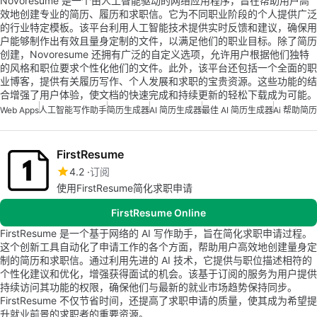
Novoresume 是一个由人工智能驱动的网络应用程序，旨在帮助用户高
效地创建专业的简历、履历和求职信。它为不同职业阶段的个人提供广泛
的行业特定模板。该平台利用人工智能技术提供实时反馈和建议，确保用
户能够制作出有效且量身定制的文件，以满足他们的职业目标。除了简历
创建，Novoresume 还拥有广泛的自定义选项，允许用户根据他们独特
的风格和职位要求个性化他们的文件。此外，该平台还包括一个全面的职
业博客，提供有关履历写作、个人发展和求职的宝贵资源。这些功能的结
合增强了用户体验，使文档的快速完成和持续更新的轻松下载成为可能。
Web Apps
人工智能写作助手
简历生成器
AI 简历生成器
最佳 AI 简历生成器
Ai 帮助简历
FirstResume
4.2
订阅
使用FirstResume简化求职申请
FirstResume Online
FirstResume 是一个基于网络的 AI 写作助手，旨在简化求职申请过程。
这个创新工具自动化了申请工作的各个方面，帮助用户高效地创建量身定
制的简历和求职信。通过利用先进的 AI 技术，它提供与职位描述相符的
个性化建议和优化，增强获得面试的机会。该基于订阅的服务为用户提供
持续访问其功能的权限，确保他们与最新的就业市场趋势保持同步。
FirstResume 不仅节省时间，还提高了求职申请的质量，使其成为希望提
升就业前景的求职者的重要资源。