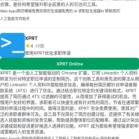
合理，是任何希望提升职业前景的人的可访问工具。
Web Apps
简历模板
免费的简历生成器
免费的 AI 求职信生成器
Ai 帮助简历
人工智能写作助手
XPRT
4
付款
使用XPRT优化求职申请
XPRT Online
XPRT 是一个由人工智能驱动的 Chrome 扩展，它将 LinkedIn 个人资料
转变为针对特定职位申请的定制简历。这个创新工具利用先进的算法从用
户的 LinkedIn 个人资料中提取相关信息，确保每份简历都针对申请者跟
踪系统（ATS）进行了优化。通过结合职位特定的关键词和格式，XPRT
提高了简历通过 ATS 过滤器的可能性，从而增加了获得面试的机会。凭
借用户友好的界面，求职者可以快速生成有针对性的简历，节省在通常繁
琐的申请过程中的时间。值得注意的是，XPRT 完全免费使用，使其对广
泛的求职者群体可及。该工具不仅简化了简历创建过程，还提供了有关候
选人技能和资格的宝贵见解，帮助提高整体职位匹配概率。通过设计突出
关键成就和促进更好候选人选择的功能，XPRT 成为那些希望增强求职申
请策略的人的宝贵资源。
Web Apps
Ai 帮助简历
最佳简历人工智能
人工智能写作助手
AI 简历检查器