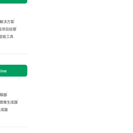
解决方案
能项目经理
智能工具
line
辑器
I 图像生成器
 生成器