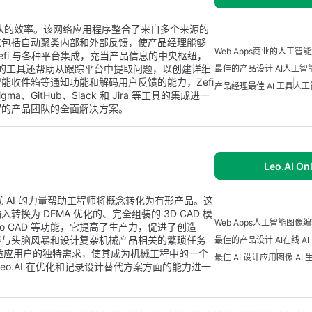
品团队的效率。该网络应用程序整合了来自多个来源的
点包括自动聚类内部和外部反馈，使产品经理能够
Web Apps
商业的人工智能
fi 与各种平台集成，充当产品信息的中央枢纽，
动的工具还帮助从跟踪平台中提取问题，以创建详细
最佳的产品设计 AI
人工智
能收件箱等通知功能和解码用户反馈的能力，Zefi
产品经理最佳 AI 工具
人工
gma、GitHub、Slack 和 Jira 等工具的集成进一
解的产品团队的全面解决方案。
Leo.AI On
式 AI 的力量帮助工程师将概念转化为有形产品。这
为 DFMA 优化的、完全组装的 3D CAD 模
Web Apps
人工智能图像编
 Leo CAD 等功能，它提高了生产力，促进了创造
轻与头脑风暴和设计复杂机械产品相关的繁琐任务
最佳的产品设计 AI
在线 A
I 适应用户的独特需求，使其成为机械工程中的一个
最佳 AI 设计应用
图像 AI
o.AI 在优化和记录设计替代方案方面的能力进一