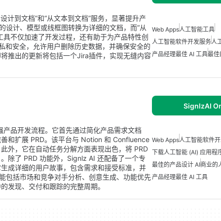
提供“从设计到文档”和“从文本到文档”服务，显著提升产
们的设计、模型或线框图转换为详细的文档，而“从
Web Apps
人工智能工具
工具不仅加速了开发过程，还有助于为产品特性创
人工智能软件开发服务
人
户数据隐私和安全，允许用户删除历史数据，并确保安全的
产品经理最佳 AI 工具
最佳
推出的更新将包括一个Jira插件，实现无缝内容
SignlzAI O
旨在增强产品开发流程。它首先通过简化产品需求文档
PRD。该平台与 Notion 和 Confluence
Web Apps
人工智能软件开
此外，它在自动任务分解方面表现出色，将 PRD
下载人工智能 (AI) 应用程
PRD 功能外，Signlz AI 还配备了一个专
最佳的产品设计 AI
商业的
它生成详细的用户故事，包含需求和接受标准，并
的功能包括市场和竞争对手分析、创意生成、功能优先
产品经理最佳 AI 工具
中的发现、交付和跟踪的完整周期。