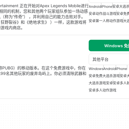
tainment 正在开始对Apex Legends Mobile进行
Android
iPhone
安卓大逃
台版本相同的机制，您和其他两个玩家组队参加一场动感
安卓动作战斗游戏
安卓免
（称为“传奇”） ，并利用自己的能力击败对手。
安卓第一人称动作游戏
大
狂野裂谷》和《绝地求生》 ）一样，这款游戏将
的游戏内商店。
Windows 
其他平台
（简称PUBG）的移动版本。在这个免费游戏中，你在
Windows
Android
iPhone
99名其他玩家的废弃岛屿上。你必须清除武器和
安卓免费大逃杀游戏
安卓
大逃杀游戏安卓
安卓多人
安卓多人动作游戏