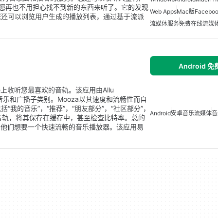
y，您再也不用担心找不到新的东西来听了。它的发现
Web Apps
Mac版Facebo
您还可以浏览用户生成的播放列表，通过基于流派
流媒体服务
免费
在线流媒
Android 
te上收听您最喜欢的音轨。该应用由Allu
和音乐和广播子类别。Mooza以其速度和流畅性而自
我的音乐”，“推荐”，“朋友部分”，“社区部分”，
Android
安卓音乐流媒体
音
任何音轨，将其保存在缓存中，甚至检查比特率。总的
选择，他们想要一个快速流畅的音乐播放器。该应用易