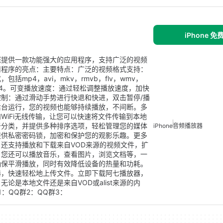
iPhone 
为您提供一款功能强大的应用程序，支持广泛的视频
用程序的亮点：主要特点：广泛的视频格式支持：
mp4，avi，mkv，rmvb，flv，wmv，
x和H264。可变播放速度：通过轻松调整播放速度，加快
制：通过滑动手势进行快退和快进，双击暂停/播
后台运行，您的视频也能够持续播放，不间断。多
和WiFi无线传输，让您可以快速将文件传输到本地
于分类，并提供多种排序选项，轻松管理您的媒体
iPhone
音频播放器
提供私密密码锁，加密和保护您的观影乐趣。更多
还支持播放和下载来自VOD来源的视频文件，扩
，您还可以播放音乐，查看图片，浏览文档等，一
确保平滑播放，同时有效降低设备的热量和功耗。
器，快速轻松地上传文件。立即下载阿七播放器，
论是本地文件还是来自VOD或alist来源的内
：QQ群2：QQ群3：