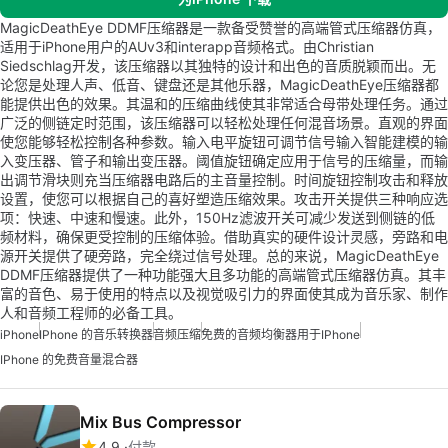
MagicDeathEye DDMF压缩器是一款备受赞誉的高端管式压缩器仿真，
适用于iPhone用户的AUv3和interapp音频格式。由Christian
Siedschlag开发，该压缩器以其独特的设计和出色的音质脱颖而出。无
论您是处理人声、低音、键盘还是其他乐器，MagicDeathEye压缩器都
能提供出色的效果。其温和的压缩曲线使其非常适合母带处理任务。通过
广泛的侧链定时范围，该压缩器可以轻松处理任何混音场景。直观的界面
使您能够轻松控制各种参数。输入电平旋钮可调节信号输入智能建模的输
入变压器、管子和输出变压器。阈值旋钮确定应用于信号的压缩量，而输
出调节滑块则充当压缩器电路后的主音量控制。时间旋钮控制攻击和释放
设置，使您可以根据自己的喜好塑造压缩效果。攻击开关提供三种响应选
项：快速、中速和慢速。此外，150Hz滤波开关可减少发送到侧链的低
频材料，确保更受控制的压缩体验。借助真实的硬件设计灵感，旁路和电
源开关提供了硬旁路，完全绕过信号处理。总的来说，MagicDeathEye
DDMF压缩器提供了一种功能强大且多功能的高端管式压缩器仿真。其丰
富的音色、易于使用的特点以及视觉吸引力的界面使其成为音乐家、制作
人和音频工程师的必备工具。
iPhone
IPhone 的音乐转换器
音频压缩
免费的音频均衡器用于iPhone
IPhone 的免费音量混合器
Mix Bus Compressor
4.9
付款