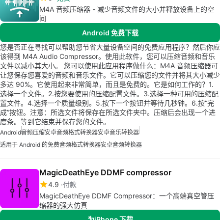
M4A 音频压缩器 - 减少音频文件的大小并释放设备上的空
间
Android 免费下载
您是否正在寻找可以帮助您节省大量设备空间的免费应用程序？然后你应
该得到 M4A Audio Compressor。使用此软件，您可以压缩音频和音乐
文件以减小其大小。 您可以使用此应用程序做什么：M4A 音频压缩器可
让您保存您喜爱的音频和音乐文件。它可以压缩您的文件并将其大小减少
多达 90%。它使用起来非常简单，而且是免费的。它是如何工作的？1.
选择一个文件。2.按您要使用的压缩配置文件。3.选择一种可用的压缩配
置文件。4.选择一个质量级别。5.按下一个按钮并等待几秒钟。6.按“完
成”按钮。注意：所选文件将保存在所选文件夹中。压缩后会出现一个进
度条。等到它结束并保存您的文件。
Android
音频压缩
安卓音频格式转换器
安卓音乐转换器
适用于 Android 的免费音频格式转换器
安卓音频转换器
MagicDeathEye DDMF compressor
4.9
付款
MagicDeathEye DDMF Compressor：一个高端真空管压
缩器的强大仿真
为iPhone 下载