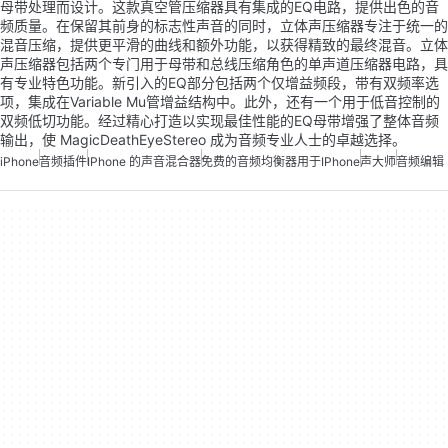
母带处理而设计。这款真空管压缩器具有集成的EQ电路，提供出色的音
频质量。在保留其前身的标志性声音的同时，立体声压缩器专注于统一的
混音压缩，提供更平滑的曲线和额外功能，以获得精致的最终混音。立体
声压缩器包括两个专门用于母带和总线压缩角色的单声道压缩器电路，具
有专业特色功能。新引入的EQ部分包括两个仅增益频段，带有双频率选
项，集成在Variable Mu管增益结构中。此外，还有一个用于低音控制的
双频低切功能。经过精心打造以实现最佳性能的EQ母带增强了整体音频
输出，使 MagicDeathEyeStereo 成为音频专业人士的卓越选择。
iPhone
音频插件
IPhone 的声音混合器
免费的音频均衡器用于iPhone
声大师
音频编辑