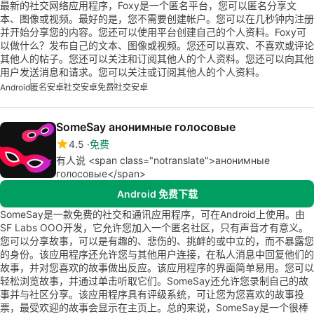
最新的社交网络应用程序，Foxy是一个匿名平台，您可以匿名分享文
本、图像或视频。最好的是，您不需要创建帐户。您可以在几秒钟内注册
并开始分享您的内容。您还可以使用平台创建自己的个人资料。Foxy可
以做什么？发布自己的文本、图像或视频。您还可以喜欢、不喜欢或评论
其他人的帖子。您还可以关注和订阅其他人的个人资料。您还可以向其他
用户发送消息和请求。您可以关注或订阅其他人的个人资料。
Android
匿名安卓
社交安卓免费
社交安卓
SomeSay анонимные голосовые
4.5
免费
有人说 <span class="notranslate">анонимные
голосовые</span>
Android 免费下载
SomeSay是一款免费的社交和通讯应用程序，可在Android上使用。由
SF Labs OOO开发，它允许您加入一个匿名社区，只有声音才有意义。
您可以分享故事，可以是有趣的、悲伤的、挑衅的或中立的，而不暴露您
的身份。该应用程序还允许您与其他用户连接，在私人消息中回复他们的
故事，并对您喜欢的故事做出反应。该应用程序的界面简单易用。您可以
轻松浏览故事，并通过单击听取它们。SomeSay还允许您录制自己的故
事并与社区分享。该应用程序具有评级系统，可让您为您喜欢的故事投
票，最受欢迎的故事会显示在主页上。总的来说，SomeSay是一个很棒