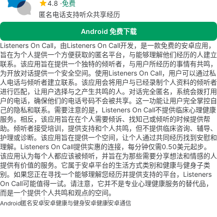
4.8
免费
匿名电话支持听众共享经历
Android 免费下载
Listeners On Call，由Listeners On Call开发，是一款免费的安卓应用，
旨在为个人提供一个方便获取的匿名平台，与能够理解他们经历的人建立
联系。该应用旨在提供一个独特的倾听者，与用户所经历的事情有共鸣，
为开放对话提供一个安全空间。使用Listeners On Call，用户可以通过私
人电话与倾听者建立联系。该应用会将用户与已经录制个人资料的倾听者
进行匹配，让用户选择与之产生共鸣的人。对话完全匿名，系统会拨打用
户的电话，确保他们的电话号码不会被共享。这一功能让用户完全掌控自
己的隐私和联系。需要注意的是，Listeners On Call不提供临床心理健康
服务。相反，该应用旨在在个人需要倾诉、找知己或倾听的时候提供帮
助。倾听者接受培训，提供支持和个人共鸣，但不提供临床咨询、辅导、
护理或诊断。该应用旨在提供一个空间，让个人通过共同经历找到安慰和
理解。Listeners On Call提供实惠的连接，每分钟仅需0.50美元起步。
该应用认为每个人都应该被倾听，并旨在为那些需要分享想法和情感的人
提供有价值的服务。它属于安卓平台的生活方式类别和健康与健身子类
别。如果您正在寻找一个能够理解您经历并提供支持的平台，Listeners
On Call可能值得一试。请注意，它并不是专业心理健康服务的替代品，
而是一个提供个人共鸣和观点的空间。
Android
匿名安卓
安卓健康与健身
安卓健康
安卓通信