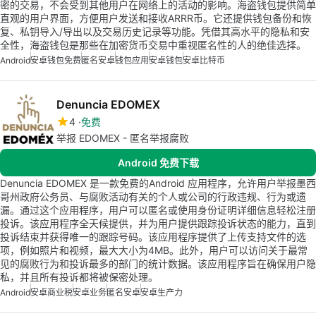
密的交易，不会受到其他用户在网络上的活动的影响。海盗钱包提供简单
直观的用户界面，方便用户发送和接收ARRR币。它还提供钱包备份和恢
复、私钥导入/导出以及交易历史记录等功能。凭借其高水平的隐私和安
全性，海盗钱包是那些在加密货币交易中重视匿名性的人的绝佳选择。
Android
安卓钱包免费
匿名安卓
钱包应用
安卓钱包
安卓比特币
Denuncia EDOMEX
4
免费
举报 EDOMEX - 匿名举报腐败
Android 免费下载
Denuncia EDOMEX 是一款免费的Android 应用程序，允许用户举报墨西
哥州政府公务员、与腐败活动有关的个人或公司的行政违规、行为或遗
漏。通过这个应用程序，用户可以匿名或使用身份证明详细信息轻松注册
投诉。该应用程序全天候提供，并为用户提供跟踪投诉状态的能力，直到
投诉结束并获得唯一的跟踪号码。该应用程序提供了上传支持文件的选
项，例如照片和视频，最大大小为4MB。此外，用户可以访问关于最常
见的腐败行为和投诉最多的部门的统计数据。该应用程序旨在确保用户隐
私，并且所有投诉都将被保密处理。
Android
安卓商业税
安卓业务
匿名安卓
安卓生产力