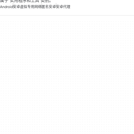
属于“实用程序和工具”类别。
Android
安卓虚拟专用网络
匿名安卓
安卓代理