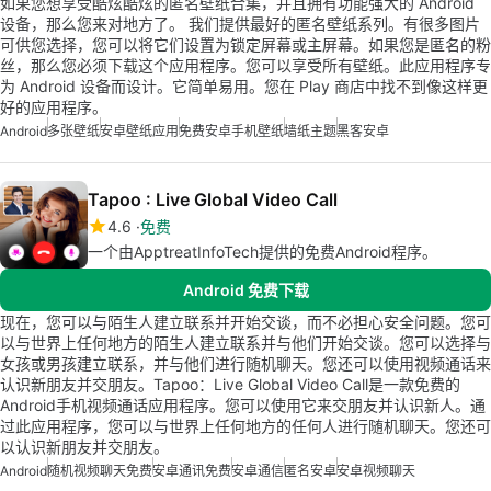
如果您想享受酷炫酷炫的匿名壁纸合集，并且拥有功能强大的 Android
设备，那么您来对地方了。 我们提供最好的匿名壁纸系列。有很多图片
可供您选择，您可以将它们设置为锁定屏幕或主屏幕。如果您是匿名的粉
丝，那么您必须下载这个应用程序。您可以享受所有壁纸。此应用程序专
为 Android 设备而设计。它简单易用。您在 Play 商店中找不到像这样更
好的应用程序。
Android
多张壁纸
安卓壁纸应用
免费安卓手机壁纸
墙纸主题
黑客安卓
Tapoo : Live Global Video Call
4.6
免费
一个由ApptreatInfoTech提供的免费Android程序。
Android 免费下载
现在，您可以与陌生人建立联系并开始交谈，而不必担心安全问题。您可
以与世界上任何地方的陌生人建立联系并与他们开始交谈。您可以选择与
女孩或男孩建立联系，并与他们进行随机聊天。您还可以使用视频通话来
认识新朋友并交朋友。Tapoo：Live Global Video Call是一款免费的
Android手机视频通话应用程序。您可以使用它来交朋友并认识新人。通
过此应用程序，您可以与世界上任何地方的任何人进行随机聊天。您还可
以认识新朋友并交朋友。
Android
随机视频聊天免费
安卓通讯免费
安卓通信
匿名安卓
安卓视频聊天