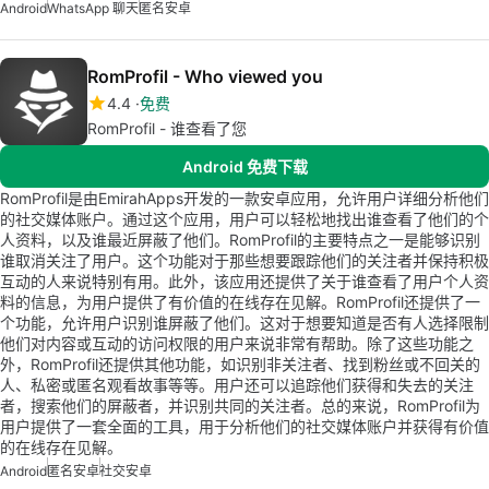
Android
WhatsApp 聊天
匿名安卓
RomProfil - Who viewed you
4.4
免费
RomProfil - 谁查看了您
Android 免费下载
RomProfil是由EmirahApps开发的一款安卓应用，允许用户详细分析他们
的社交媒体账户。通过这个应用，用户可以轻松地找出谁查看了他们的个
人资料，以及谁最近屏蔽了他们。RomProfil的主要特点之一是能够识别
谁取消关注了用户。这个功能对于那些想要跟踪他们的关注者并保持积极
互动的人来说特别有用。此外，该应用还提供了关于谁查看了用户个人资
料的信息，为用户提供了有价值的在线存在见解。RomProfil还提供了一
个功能，允许用户识别谁屏蔽了他们。这对于想要知道是否有人选择限制
他们对内容或互动的访问权限的用户来说非常有帮助。除了这些功能之
外，RomProfil还提供其他功能，如识别非关注者、找到粉丝或不回关的
人、私密或匿名观看故事等等。用户还可以追踪他们获得和失去的关注
者，搜索他们的屏蔽者，并识别共同的关注者。总的来说，RomProfil为
用户提供了一套全面的工具，用于分析他们的社交媒体账户并获得有价值
的在线存在见解。
Android
匿名安卓
社交安卓