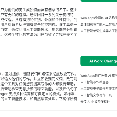
用户为他们的狗生成独特而富有创意的名字。这个
用户有无尽的选择。通过回答一系列关于狗的特
Web Apps
免费的 AI 名称
生成过程。从选择狗的性别、外观和个性特征，到
，用户对命名标准拥有完全的控制权。该工具进一
最佳创意写作的人工智能
音节数。通过利用人工智能技术，狗名向导分析输
人工智能单词生成器
人工
议。这种个性化的方法为用户节省了寻找完美名字
AI Word Change
的应用程序，通过提供一键替代词和短语来彻底改变写作。
Web Apps
最佳免费 AI 重
可以输入他们的写作，并立即收到同义词、改写句
人工智能写作检查器
。这个工具对任何想要提高写作的人都很有帮助，
包括帮助检查无意抄袭的释义功能，以及评估句子
人工智能电子邮件写作工
hanger 支持多种语言和可自定义的模式，如标准、
人工智能文章写作工具
进的人工智能技术，如自然语言处理，它确保所有
最佳 AI 小说写作软件