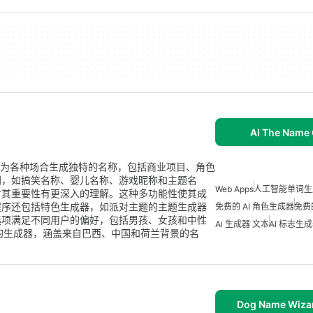
AI The Name 
手，旨在为各种场合生成独特的名称，包括商业项目、角色
别，如搞笑名称、婴儿名称、游戏昵称和主题名
Web Apps
人工智能单词生
对其重要性有更深入的理解。这种多功能性使其成
程序还包括特色生成器，如派对主题的主题生成器
免费的 AI 角色生成器
免费
选项满足不同用户的偏好，包括男孩、女孩和中性
Ai 生成器 文本
AI 标志生
定的生成器，涵盖来自巴西、中国和荷兰背景的名
Dog Name Wizar