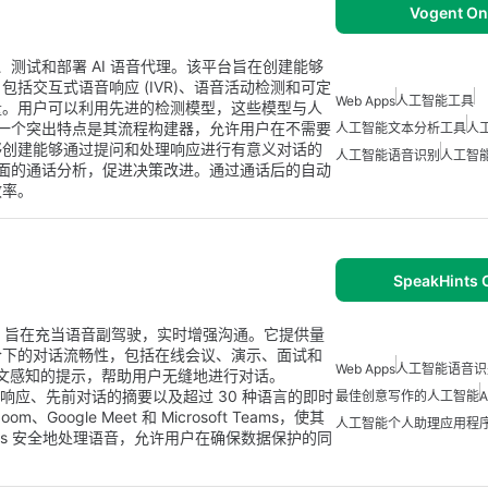
Vogent On
建、测试和部署 AI 语音代理。该平台旨在创建能够
括交互式语音响应 (IVR)、语音活动检测和可定
Web Apps
人工智能工具
量。用户可以利用先进的检测模型，这些模型与人
 的一个突出特点是其流程构建器，允许用户在不需要
人工智能文本分析工具
人
够创建能够通过提问和处理响应进行有意义对话的
人工智能语音识别
人工智
供全面的通话分析，促进决策改进。通过通话后的自动
效率。
SpeakHints 
应用程序，旨在充当语音副驾驶，实时增强沟通。它提供量
合下的对话流畅性，包括在线会议、演示、面试和
Web Apps
人工智能语音识
下文感知的提示，帮助用户无缝地进行对话。
 辅助响应、先前对话的摘要以及超过 30 种语言的即时
最佳创意写作的人工智能
gle Meet 和 Microsoft Teams，使其
人工智能个人助理应用程
nts 安全地处理语音，允许用户在确保数据保护的同