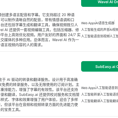
Wavel AI O
视频创建多语言配音和字幕。它支持超过 20 种语
户可以制作清晰自然的配音，带有情感语调和口
Web Apps
AI语音生成器
平台还包括字幕生成和翻译工具，确保视频既引人
l AI 还提供一套视频编辑工具，包括压缩器、修
人工智能生成的声音
AI视
台上高效优化视频。用户友好的界面和 24/7 实
人工智能语音到视频
人工
体的多种应用。总体而言，Wavel AI 作为一
多语言视频内容的人的需求。
SubEasy.ai 
专注于 AI 驱动的转录和翻译服务。设计用于高准确
三次免费的转录服务，以及无限使用的订阅计划。主
Web Apps
人工智能语音到
幕重排能力，增强了字幕的有效性。该平台还支持
翻译，SubEasy.ai 还提供校对服务和文档管
人工智能转录
人工智能语
幕样式、字体和效果增强了用户体验，迎合了多样
人工智能翻译
人工智能翻
用，但该平台在音频和视频转录方面的先进能力使
士的宝贵工具。