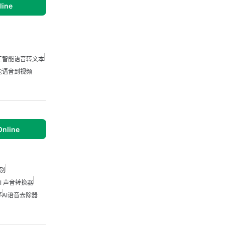
line
工智能语音转文本
能语音到视频
Online
别
AI 声音转换器
序
AI语音去除器