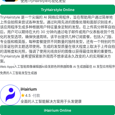
使用TryHairstyle可视化发型
TryHairstyle Online
TryHairstyle 是一个尖端的 AI 网络应用程序，旨在帮助用户通过简单地
上传自拍照来尝试各种发型。通过利用先进的图像处理和面部识别技术，
该应用程序生成多种根据用户特征量身定制的发型。在上传高分辨率自拍
后，用户可以期待在大约 30 分钟内通过电子邮件或用户仪表板收到个性
化的发型选项，确保快速周转。该平台提供几种订阅套餐，包括入门版、
专业版和精英版，每种套餐提供不同数量的独特发型，还有一个特别的节
日圣诞包供主题选项使用。生成的发型质量在很大程度上取决于上传自拍
的清晰度和光照，强调了使用光线良好的图像以获得最佳效果的重要性。
TryHairstyle 是希望探索新外观而不想承诺永久改变的人的实用解决方
案。
Web Apps
人工智能图像编辑器
AI染发颜色转换器
图像 AI 生成器
最佳 AI 发型应用程序
免费的人工智能发型生成器
iHairium
4.5
付款
全面的人工智能解决方案用于头发健康
iHairium Online