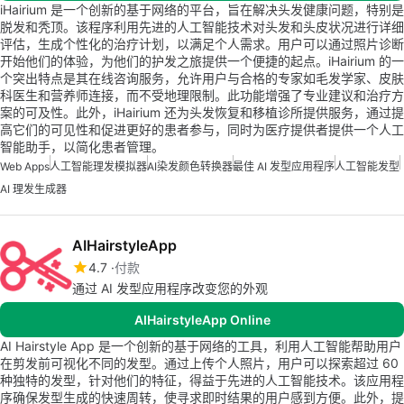
iHairium 是一个创新的基于网络的平台，旨在解决头发健康问题，特别是
脱发和秃顶。该程序利用先进的人工智能技术对头发和头皮状况进行详细
评估，生成个性化的治疗计划，以满足个人需求。用户可以通过照片诊断
开始他们的体验，为他们的护发之旅提供一个便捷的起点。iHairium 的一
个突出特点是其在线咨询服务，允许用户与合格的专家如毛发学家、皮肤
科医生和营养师连接，而不受地理限制。此功能增强了专业建议和治疗方
案的可及性。此外，iHairium 还为头发恢复和移植诊所提供服务，通过提
高它们的可见性和促进更好的患者参与，同时为医疗提供者提供一个人工
智能助手，以简化患者管理。
Web Apps
人工智能理发模拟器
AI染发颜色转换器
最佳 AI 发型应用程序
人工智能发型
AI 理发生成器
AIHairstyleApp
4.7
付款
通过 AI 发型应用程序改变您的外观
AIHairstyleApp Online
AI Hairstyle App 是一个创新的基于网络的工具，利用人工智能帮助用户
在剪发前可视化不同的发型。通过上传个人照片，用户可以探索超过 60
种独特的发型，针对他们的特征，得益于先进的人工智能技术。该应用程
序确保发型生成的快速周转，使寻求即时结果的用户感到方便。此外，提