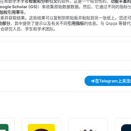
, 7) 旨在帮助学术学者
检索和分析引文
的软件。这是一个综合性的、
功能丰富的
oogle Scholar (GS)
）来收集原始数据数据。然后，它通过不同的指标
年龄加权引用率
等。
搜索并获取结果。这些结果可以复制到剪贴板并粘贴到另一张纸上。您还
助部分
，其中提供了提示以及有关不同
引用指标
的信息。与 Qiqqa 等替
于使用，适合研究人员、学生和学术团队。
在Telegram上关注S