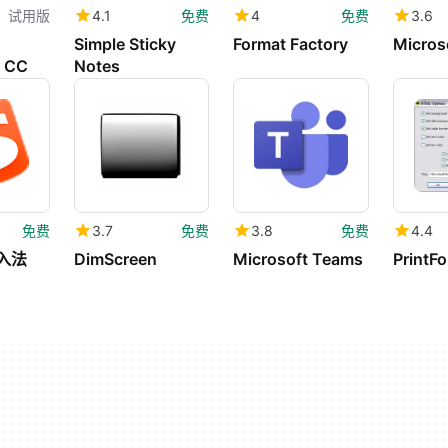
试用版
4.1
免费
4
免费
3.6
Simple Sticky
Format Factory
Micros
 CC
Notes
免费
3.7
免费
3.8
免费
4.4
入法
DimScreen
Microsoft Teams
PrintFo