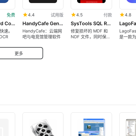
免费
4.4
试用版
4.5
付款
4.8
PDF to Word Converter
HandyCafe Genesis
SysTools SQL Recovery Tool
快速。
HandyCafe：云端网
修复损坏的 MDF 和
LagoF
OCR
吧与电竞馆管理软件
NDF 文件，同时保持
是一款
数据完整性
计的高
件。
更多