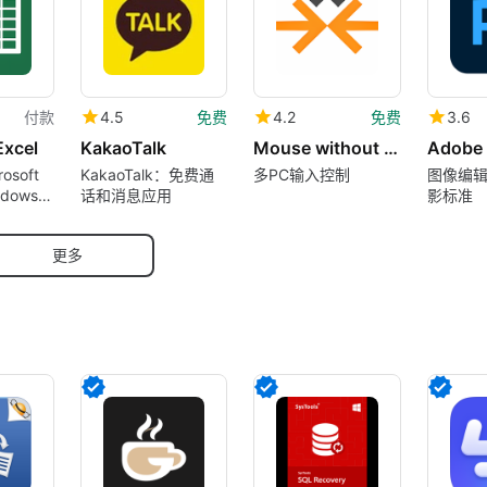
付款
4.5
免费
4.2
免费
3.6
Excel
KakaoTalk
Mouse without Borders
osoft
KakaoTalk：免费通
多PC输入控制
图像编
ndows –
话和消息应用
影标准
oft
分
更多