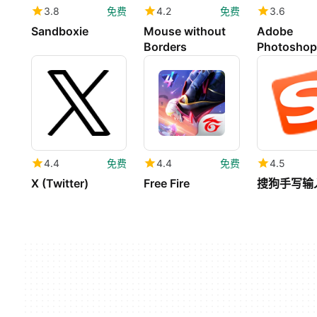
3.8
免费
4.2
免费
3.6
Sandboxie
Mouse without
Adobe
Borders
Photoshop
4.4
免费
4.4
免费
4.5
X (Twitter)
Free Fire
搜狗手写输