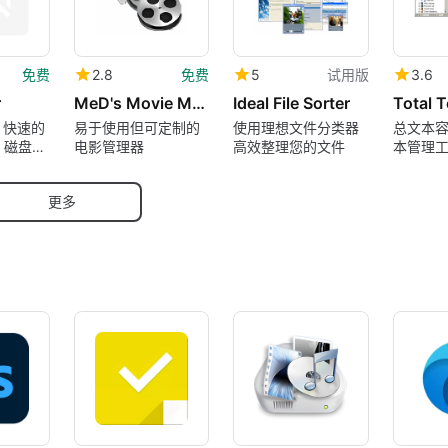
免费
2.8
免费
5
试用版
3.6
r
MeD's Movie Manager
Ideal File Sorter
er：快速的
易于使用但可定制的
使用理想文件分类器
总文本
LI 磁盘空
电影管理器
高效整理您的文件
本管理
用于终
更多