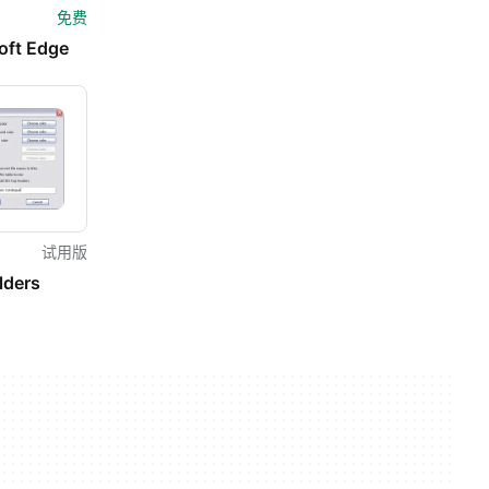
免费
oft Edge
试用版
lders