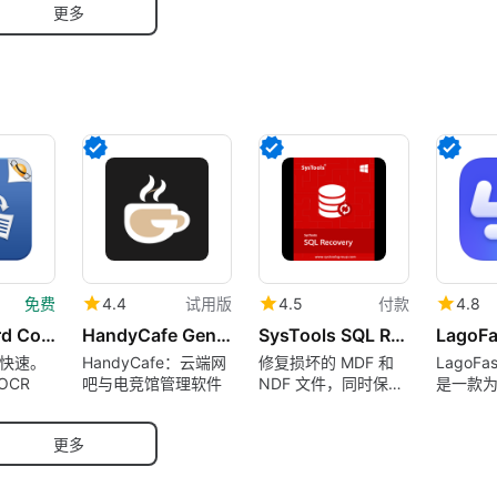
更多
免费
4.4
试用版
4.5
付款
4.8
PDF to Word Converter
HandyCafe Genesis
SysTools SQL Recovery Tool
快速。
HandyCafe：云端网
修复损坏的 MDF 和
LagoF
OCR
吧与电竞馆管理软件
NDF 文件，同时保持
是一款
数据完整性
计的高
件。
更多