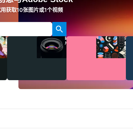
用获取10张图片或1个视频
音
图
矢
频
片
量
图