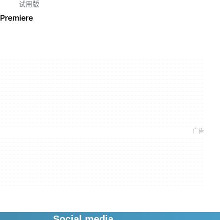
试用版
Premiere
Social media