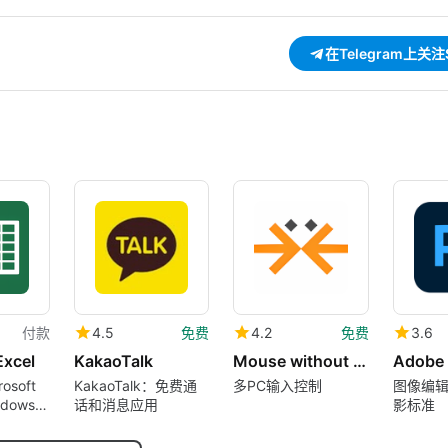
在Telegram上关注S
付款
4.5
免费
4.2
免费
3.6
Excel
KakaoTalk
Mouse without Borders
osoft
KakaoTalk：免费通
多PC输入控制
图像编
ndows –
话和消息应用
影标准
oft
分