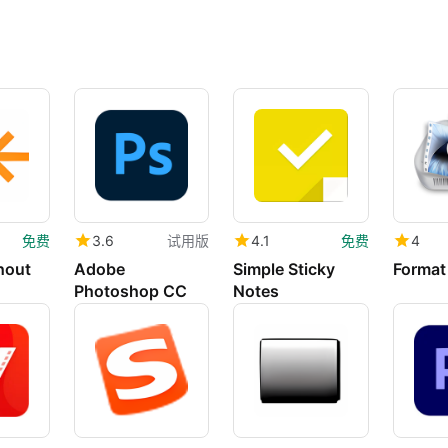
免费
3.6
试用版
4.1
免费
4
hout
Adobe
Simple Sticky
Format
Photoshop CC
Notes