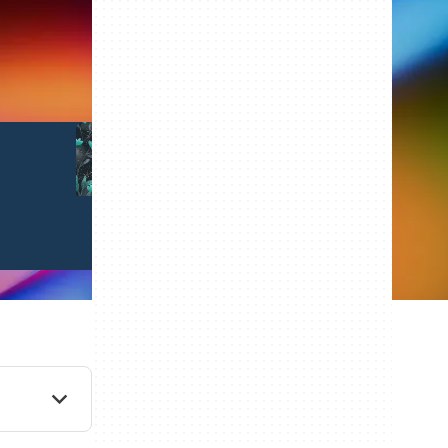
插
模
图
板