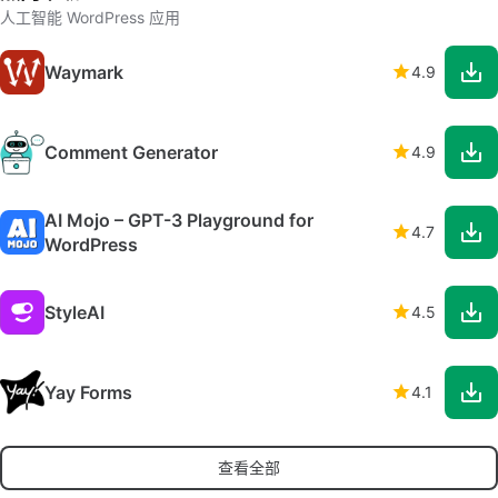
人工智能 WordPress 应用
Waymark
4.9
Comment Generator
4.9
AI Mojo – GPT-3 Playground for
4.7
WordPress
StyleAI
4.5
Yay Forms
4.1
查看全部