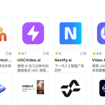
订阅
4.7
订阅
4
订阅
4.8
Motion Control AI Pro
UGCVideo.ai
Nextify.ai
Video 
 将动作转
使用 AI 在几分钟内创
下一代人工智能广告
使用 vide
建病毒式 UGC 视频
创作
本和图像创
和广告
频，该
视频生
者友好
供支持