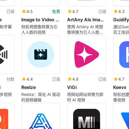
订阅
4.5
免费
4.7
订阅
4.3
e
Image to Video by PixNova
ArtAny AIs Image to Video
Guidify
和字幕
轻松将图像转换为引
使用 ArtAny AI 将图
通过Guid
人入胜的视频
像转换为引人入胜的
员工培
视频
付款
4.4
订阅
4.8
订阅
4.7
i
Reelze
ViGi
Keevx
步视频
Reelze：简化 AI 驱动
将网站网址转换为即
轻松创建
的视频编辑
时 AI 视频
像视频