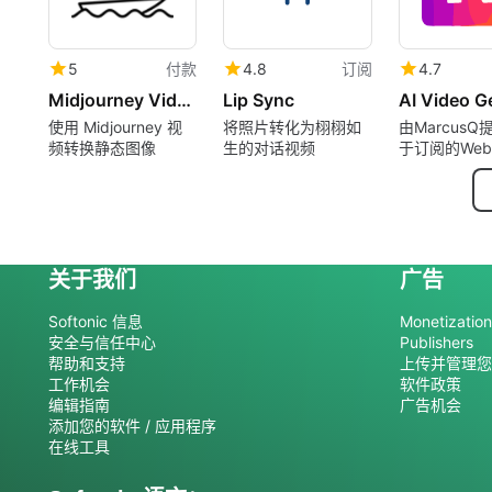
5
付款
4.8
订阅
4.7
Midjourney Video
Lip Sync
使用 Midjourney 视
将照片转化为栩栩如
由Marcus
频转换静态图像
生的对话视频
于订阅的We
序。
关于我们
广告
Softonic 信息
Monetization 
安全与信任中心
Publishers
帮助和支持
上传并管理您
工作机会
软件政策
编辑指南
广告机会
添加您的软件 / 应用程序
在线工具