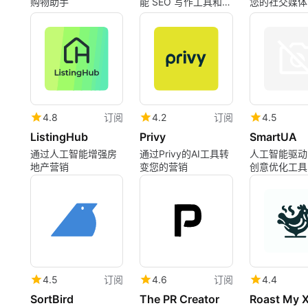
购物助手
能 SEO 写作工具和图
您的社交媒体
表生成器
4.8
订阅
4.2
订阅
4.5
ListingHub
Privy
SmartUA
通过人工智能增强房
通过Privy的AI工具转
人工智能驱动
地产营销
变您的营销
创意优化工具
4.5
订阅
4.6
订阅
4.4
SortBird
The PR Creator