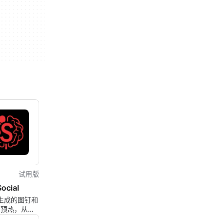
试用版
ocial
I 生成的图钉和
户预热，从任
自动发布