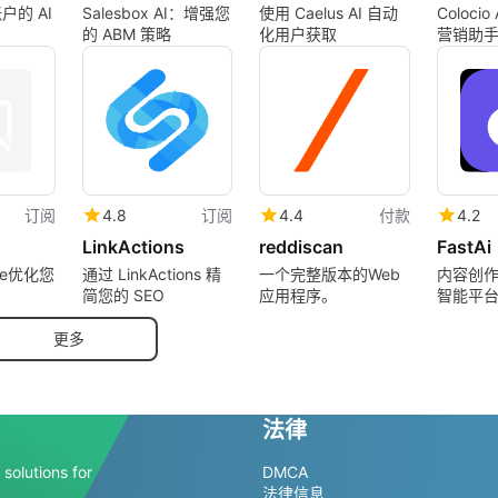
户的 AI
Salesbox AI：增强您
使用 Caelus AI 自动
Coloci
的 ABM 策略
化用户获取
营销助
订阅
4.8
订阅
4.4
付款
4.2
LinkActions
reddiscan
FastAi
se优化您
通过 LinkActions 精
一个完整版本的Web
内容创
简您的 SEO
应用程序。
智能平
更多
法律
solutions for
DMCA
法律信息