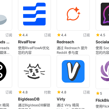
content with Vokes
Pintere
—an all-in-one AI
video studio.
订阅
4.4
订阅
4.4
订阅
4.5
Meta Threads Analytics
RivalFlow
Redreach
Sociala
reads
使用RivalFlowAI优化
通过 Redreach 提升
使用 Soci
媒体洞
您的内容
Reddit 参与度
您的内
订阅
4.8
付款
4.8
订阅
5
BigIdeasDB
Virly
FlickB
st 精简
通过BigIdeasDB解锁
通过 Virly 精简
使用Flic