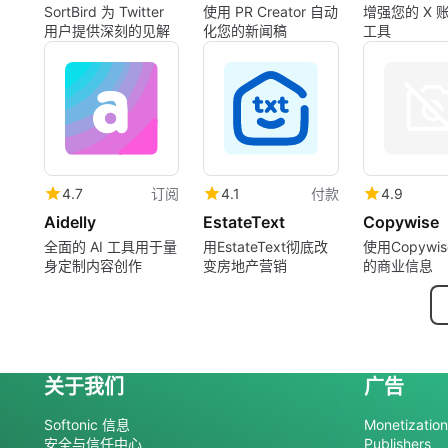
SortBird 为 Twitter
使用 PR Creator 自动
增强您的 X 账
用户提供深刻的见解
化您的新闻稿
工具
4.7
订阅
4.1
付款
4.9
Aidelly
EstateText
Copywise
全面的 AI 工具用于量
用EstateText彻底改
使用Copywi
身定制内容创作
变房地产营销
的商业信息
关于我们
广告
Softonic 信息
Monetization 
安全与信任中心
Publishers