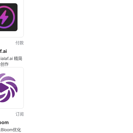
st。
付款
f.ai
alaf.ai 精简
容创作
订阅
loom
kBloom优化