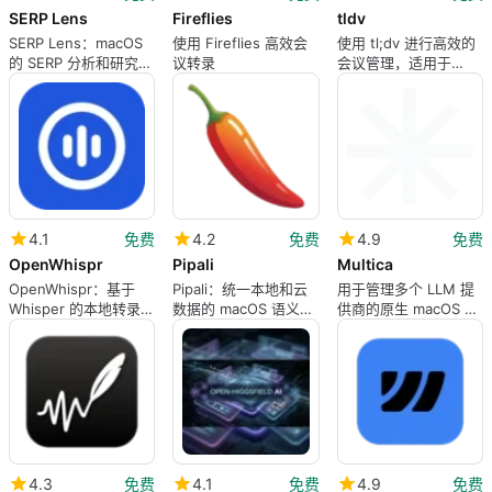
SERP Lens
Fireflies
tldv
SERP Lens：macOS
使用 Fireflies 高效会
使用 tl;dv 进行高效的
的 SERP 分析和研究覆
议转录
会议管理，适用于
盖工具，供 SEO 使用
Mac
4.1
免费
4.2
免费
4.9
免费
OpenWhispr
Pipali
Multica
OpenWhispr：基于
Pipali：统一本地和云
用于管理多个 LLM 提
Whisper 的本地转录工
数据的 macOS 语义搜
供商的原生 macOS 客
具，适用于 macOS
索
户端
4.3
免费
4.1
免费
4.9
免费