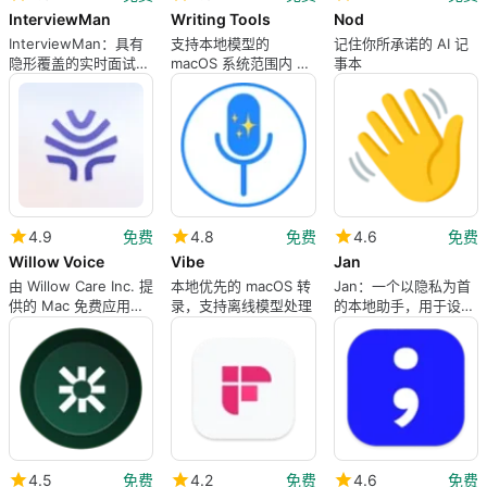
InterviewMan
Writing Tools
Nod
InterviewMan：具有
支持本地模型的
记住你所承诺的 AI 记
隐形覆盖的实时面试助
macOS 系统范围内 AI
事本
手，适用于Mac
写作助手
4.9
免费
4.8
免费
4.6
免费
Willow Voice
Vibe
Jan
由 Willow Care Inc. 提
本地优先的 macOS 转
Jan：一个以隐私为首
供的 Mac 免费应用程
录，支持离线模型处理
的本地助手，用于设备
序。
上的 LLM 工作
4.5
免费
4.2
免费
4.6
免费